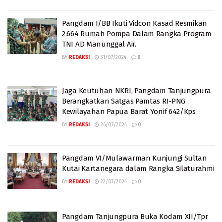
Pangdam I/BB Ikuti Vidcon Kasad Resmikan
2.664 Rumah Pompa Dalam Rangka Program
TNI AD Manunggal Air.
BY
REDAKSI
31/07/2024
0
Jaga Keutuhan NKRI, Pangdam Tanjungpura
Berangkatkan Satgas Pamtas RI-PNG
Kewilayahan Papua Barat Yonif 642/Kps
BY
REDAKSI
26/07/2024
0
Pangdam VI/Mulawarman Kunjungi Sultan
Kutai Kartanegara dalam Rangka Silaturahmi
BY
REDAKSI
22/07/2024
0
Pangdam Tanjungpura Buka Kodam XII/Tpr