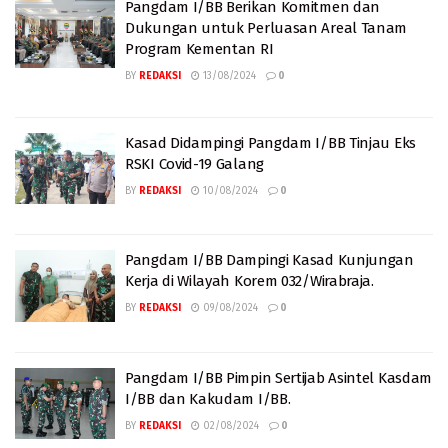
Pangdam I/BB Berikan Komitmen dan
Dukungan untuk Perluasan Areal Tanam
Program Kementan RI
BY
REDAKSI
13/08/2024
0
Kasad Didampingi Pangdam I/BB Tinjau Eks
RSKI Covid-19 Galang
BY
REDAKSI
10/08/2024
0
Pangdam I/BB Dampingi Kasad Kunjungan
Kerja di Wilayah Korem 032/Wirabraja.
BY
REDAKSI
09/08/2024
0
Pangdam I/BB Pimpin Sertijab Asintel Kasdam
I/BB dan Kakudam I/BB.
BY
REDAKSI
02/08/2024
0