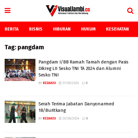
BERITA
BISNIS
HIBURAN
HUKUM
KESEHATAN
Tag:
pangdam
Pangdam I/BB Ramah Tamah dengan Pasis
Dikreg LII Sesko TNI TA 2024 dan Alumni
Sesko TNI
BY
REDAKSI
31/08/2024
0
Serah Terima Jabatan Danyonarmed
18/Buritkang
BY
REDAKSI
26/08/2024
0