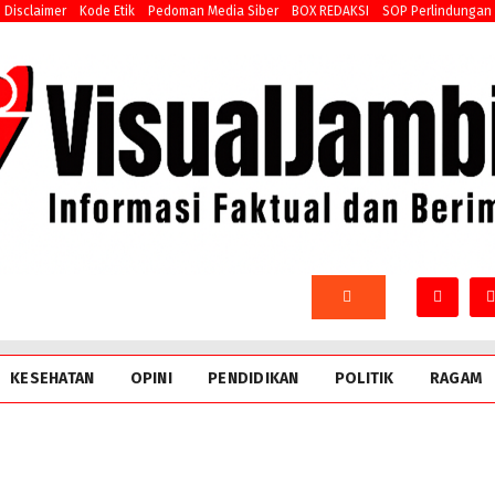
Disclaimer
Kode Etik
Pedoman Media Siber
BOX REDAKSI
SOP Perlindungan
KESEHATAN
OPINI
PENDIDIKAN
POLITIK
RAGAM