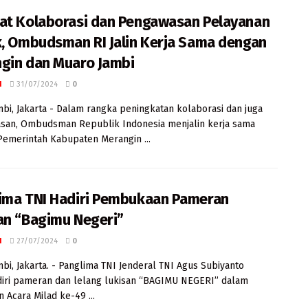
at Kolaborasi dan Pengawasan Pelayanan
k, Ombudsman RI Jalin Kerja Sama dengan
gin dan Muaro Jambi
I
31/07/2024
0
mbi, Jakarta - Dalam rangka peningkatan kolaborasi dan juga
san, Ombudsman Republik Indonesia menjalin kerja sama
emerintah Kabupaten Merangin ...
ima TNI Hadiri Pembukaan Pameran
an “Bagimu Negeri”
I
27/07/2024
0
mbi, Jakarta. - Panglima TNI Jenderal TNI Agus Subiyanto
iri pameran dan lelang lukisan “BAGIMU NEGERI” dalam
n Acara Milad ke-49 ...