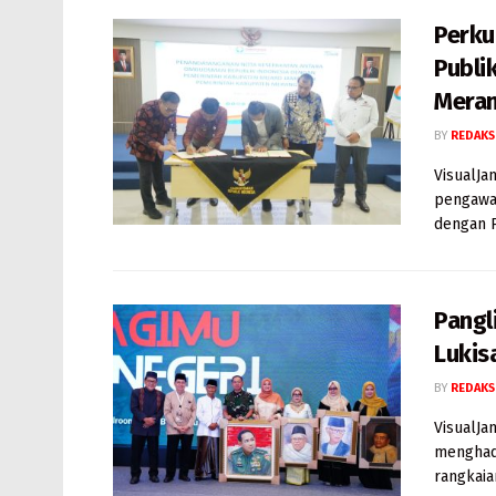
Perku
Publi
Meran
BY
REDAKS
VisualJa
pengawa
dengan P
Pangl
Lukis
BY
REDAKS
VisualJa
menghad
rangkaia