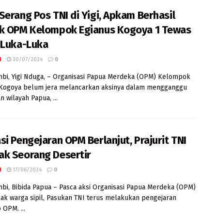
Serang Pos TNI di Yigi, Apkam Berhasil
k OPM Kelompok Egianus Kogoya 1 Tewas
 Luka-Luka
I
30/07/2024
0
mbi, Yigi Nduga, – Organisasi Papua Merdeka (OPM) Kelompok
 Kogoya belum jera melancarkan aksinya dalam mengganggu
 wilayah Papua, ...
si Pengejaran OPM Berlanjut, Prajurit TNI
k Seorang Desertir
I
17/06/2024
0
mbi, Bibida Papua – Pasca aksi Organisasi Papua Merdeka (OPM)
 warga sipil, Pasukan TNI terus melakukan pengejaran
 OPM. ...