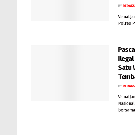
BY
REDAKS
VisuaLJa
Polres P
Pasc
Ilega
Satu 
Temb
BY
REDAKS
VisualJa
Nasional
bersama 