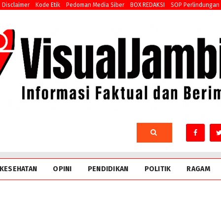
Disclaimer
Kode Etik
Pedoman Media Siber
BOX REDAKSI
SOP Perlindungan
KESEHATAN
OPINI
PENDIDIKAN
POLITIK
RAGAM