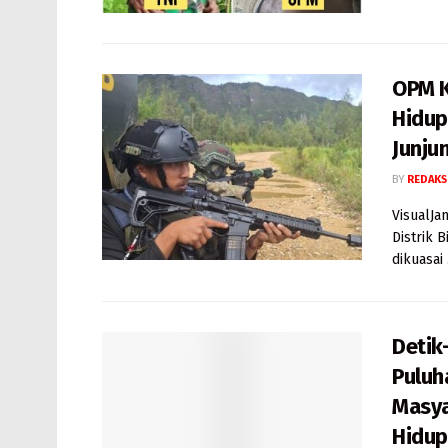
OPM K
Hidup
Junju
BY
REDAKS
VisualJa
Distrik 
dikuasai .
Detik
Puluh
Masya
Hidup