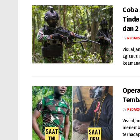
Coba 
Tinda
dan 2
BY
REDAKS
VisualJa
Egianus
keamanan
Opera
Temba
BY
REDAKS
VisualJa
menembak
terhadap