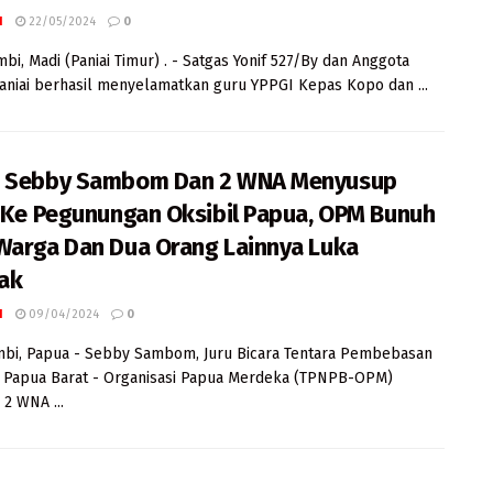
I
22/05/2024
0
mbi, Madi (Paniai Timur) . - Satgas Yonif 527/By dan Anggota
aniai berhasil menyelamatkan guru YPPGI Kepas Kopo dan ...
a Sebby Sambom Dan 2 WNA Menyusup
l Ke Pegunungan Oksibil Papua, OPM Bunuh
Warga Dan Dua Orang Lainnya Luka
ak
I
09/04/2024
0
mbi, Papua - Sebby Sambom, Juru Bicara Tentara Pembebasan
 Papua Barat - Organisasi Papua Merdeka (TPNPB-OPM)
2 WNA ...