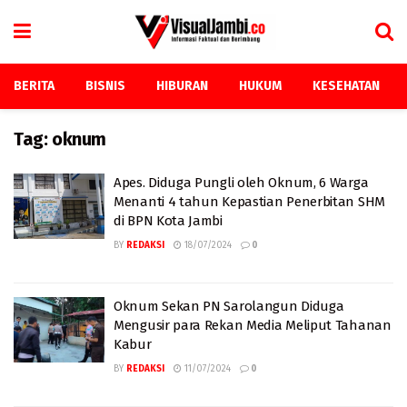
BERITA
BISNIS
HIBURAN
HUKUM
KESEHATAN
Tag:
oknum
Apes. Diduga Pungli oleh Oknum, 6 Warga
Menanti 4 tahun Kepastian Penerbitan SHM
di BPN Kota Jambi
BY
REDAKSI
18/07/2024
0
Oknum Sekan PN Sarolangun Diduga
Mengusir para Rekan Media Meliput Tahanan
Kabur
BY
REDAKSI
11/07/2024
0