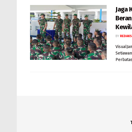
Jaga 
Beran
Kewil
BY
REDAKS
VisualJa
Setiawan
Perbatas