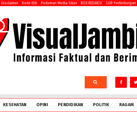
Disclaimer
Kode Etik
Pedoman Media Siber
BOX REDAKSI
SOP Perlindungan
KESEHATAN
OPINI
PENDIDIKAN
POLITIK
RAGAM