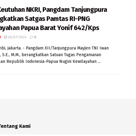
Keutuhan NKRI, Pangdam Tanjungpura
gkatkan Satgas Pamtas RI-PNG
ayahan Papua Barat Yonif 642/Kps
I
26/07/2024
0
mbi, Jakarta. - Pangdam XII/Tanjungpura Mayjen TNI Iwan
, S.E., M.M., berangkatkan Satuan Tugas Pengamanan
an Republik Indonesia-Papua Nugini Kewilayahan ...
Tentang Kami