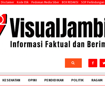
Disclaimer
Kode Etik
Pedoman Media Siber
BOX REDAKSI
SOP Perlindungan
KESEHATAN
OPINI
PENDIDIKAN
POLITIK
RAGAM