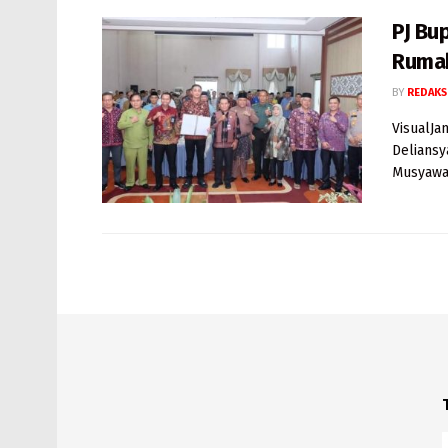
PJ Bu
Rumah
BY
REDAKS
VisualJa
Deliansy
Musyawar