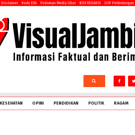
Disclaimer
Kode Etik
Pedoman Media Siber
BOX REDAKSI
SOP Perlindungan
KESEHATAN
OPINI
PENDIDIKAN
POLITIK
RAGAM