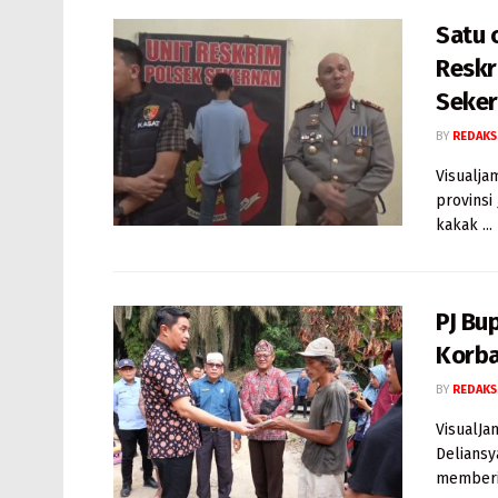
Satu 
Reskr
Seke
BY
REDAKS
Visualja
provinsi
kakak ...
PJ Bu
Korba
BY
REDAKS
VisualJa
Deliansy
memberik