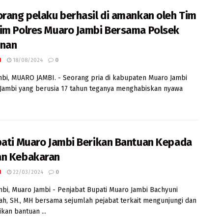
orang pelaku berhasil di amankan oleh Tim
im Polres Muaro Jambi Bersama Polsek
rnan
I
18/08/2024
0
mbi, MUARO JAMBI. - Seorang pria di kabupaten Muaro Jambi
 Jambi yang berusia 17 tahun teganya menghabiskan nyawa
pati Muaro Jambi Berikan Bantuan Kepada
n Kebakaran
I
22/03/2024
0
mbi, Muaro Jambi - Penjabat Bupati Muaro Jambi Bachyuni
ah, SH., MH bersama sejumlah pejabat terkait mengunjungi dan
an bantuan ...