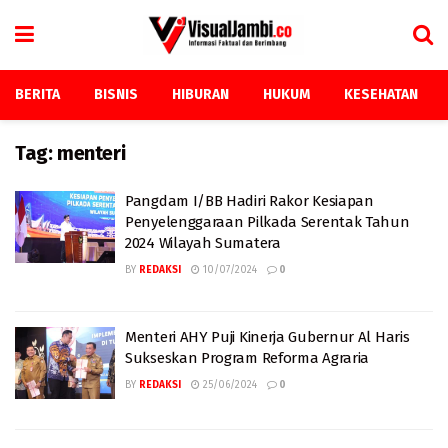
BERITA
BISNIS
HIBURAN
HUKUM
KESEHATAN
Tag:
menteri
Pangdam I/BB Hadiri Rakor Kesiapan
Penyelenggaraan Pilkada Serentak Tahun
2024 Wilayah Sumatera
BY
REDAKSI
10/07/2024
0
Menteri AHY Puji Kinerja Gubernur Al Haris
Sukseskan Program Reforma Agraria
BY
REDAKSI
25/06/2024
0