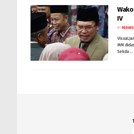
Wako 
IV
BY
REDAKS
VisuaLJa
MM didam
Sekda ...