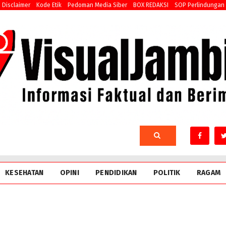
Disclaimer
Kode Etik
Pedoman Media Siber
BOX REDAKSI
SOP Perlindungan
KESEHATAN
OPINI
PENDIDIKAN
POLITIK
RAGAM