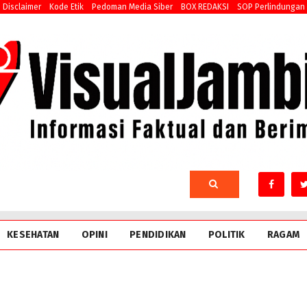
Disclaimer
Kode Etik
Pedoman Media Siber
BOX REDAKSI
SOP Perlindungan
KESEHATAN
OPINI
PENDIDIKAN
POLITIK
RAGAM