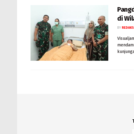
Pangd
di Wi
BY
REDAKS
Visualja
mendampi
kunjungan