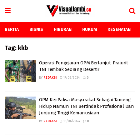
BERITA
BISNIS
HIBURAN
HUKUM
KESEHATAN
Tag:
kkb
Operasi Pengejaran OPM Berlanjut, Prajurit
TNI Tembak Seorang Desertir
BY
REDAKSI
17/06/2024
0
OPM Keji Paksa Masyarakat Sebagai Tameng
Hidup Namun TNI Bertindak Profesional Dan
Junjung Tinggi Kemanusiaan
BY
REDAKSI
15/06/2024
0