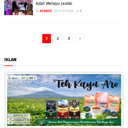
Adat Melayu Jambi.
BY
REDAKSI
07/07/2024
0
1
2
3
IKLAN