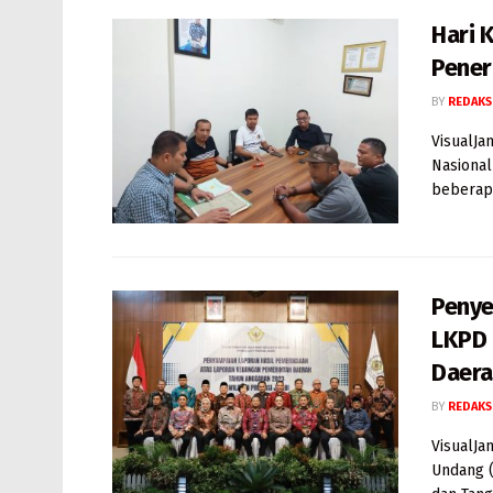
Hari 
Pener
BY
REDAKS
VisualJa
Nasional
beberapa 
Penye
LKPD 
Daer
BY
REDAKS
VisualJa
Undang 