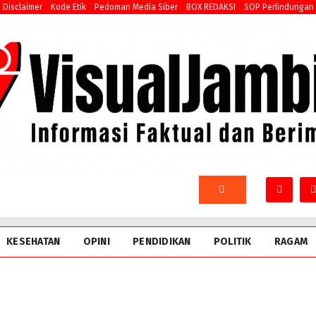
Disclaimer
Kode Etik
Pedoman Media Siber
BOX REDAKSI
SOP Perlindungan
KESEHATAN
OPINI
PENDIDIKAN
POLITIK
RAGAM