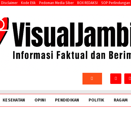
Disclaimer
Kode Etik
Pedoman Media Siber
BOX REDAKSI
SOP Perlindungan
KESEHATAN
OPINI
PENDIDIKAN
POLITIK
RAGAM