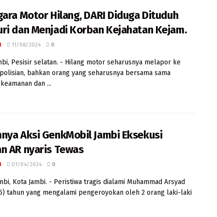
gara Motor Hilang, DARI Diduga Dituduh
ri dan Menjadi Korban Kejahatan Kejam.
I
11/08/2024
0
mbi, Pesisir selatan. - Hilang motor seharusnya melapor ke
polisian, bahkan orang yang seharusnya bersama sama
keamanan dan ...
nya Aksi GenkMobil Jambi Eksekusi
n AR nyaris Tewas
I
01/04/2024
0
mbi, Kota Jambi. - Peristiwa tragis dialami Muhammad Arsyad
5) tahun yang mengalami pengeroyokan oleh 2 orang laki-laki