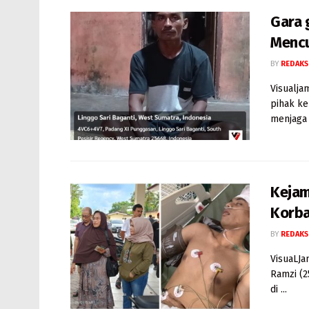
Gara 
Mencu
BY
REDAKS
Visualja
pihak ke
menjaga 
Kejam
Korba
BY
REDAKS
VisuaLJa
Ramzi (2
di ...