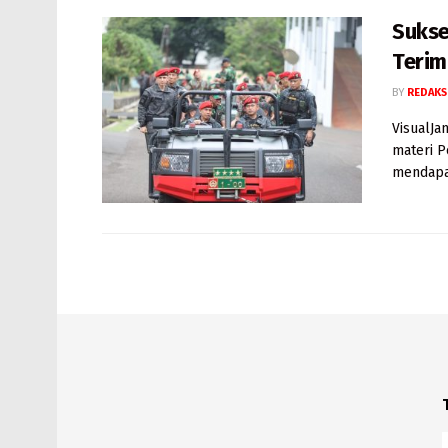
Sukse
Terim
BY
REDAKS
VisualJ
materi P
mendapat