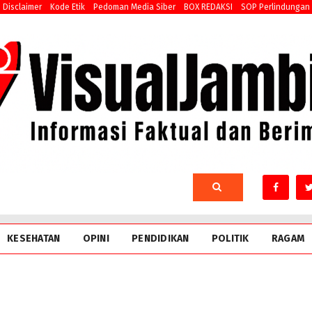
Disclaimer
Kode Etik
Pedoman Media Siber
BOX REDAKSI
SOP Perlindungan
KESEHATAN
OPINI
PENDIDIKAN
POLITIK
RAGAM