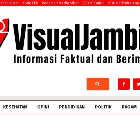
Disclaimer
Kode Etik
Pedoman Media Siber
BOX REDAKSI
SOP Perlindungan
KESEHATAN
OPINI
PENDIDIKAN
POLITIK
RAGAM