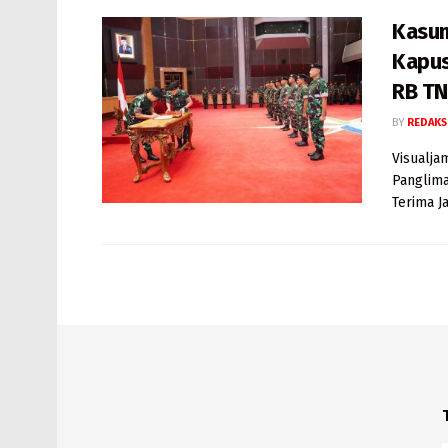
Kasum
Kapus
RB TN
BY
REDAKS
Visualja
Panglima
Terima Ja