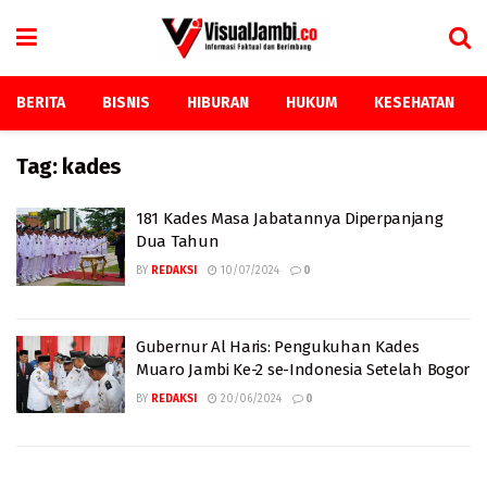
BERITA
BISNIS
HIBURAN
HUKUM
KESEHATAN
Tag:
kades
181 Kades Masa Jabatannya Diperpanjang
Dua Tahun
BY
REDAKSI
10/07/2024
0
Gubernur Al Haris: Pengukuhan Kades
Muaro Jambi Ke-2 se-Indonesia Setelah Bogor
BY
REDAKSI
20/06/2024
0