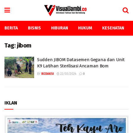
BERITA
BISNIS
HIBURAN
HUKUM
KESEHATAN
Tag:
jibom
Sudden JIBOM Datasemen Gegana dan Unit
K9 Latihan Sterilisasi Ancaman Bom
BY
REDAKSI
22/03/2024
0
IKLAN