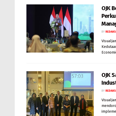
OJK B
Perku
Manag
BY
REDAKS
VisualJa
Kedutaan
Economic
OJK S
Indus
BY
REDAKS
VisualJa
mendoron
implemen