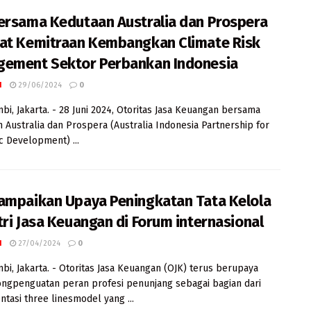
ersama Kedutaan Australia dan Prospera
at Kemitraan Kembangkan Climate Risk
ement Sektor Perbankan Indonesia
I
29/06/2024
0
mbi, Jakarta. - 28 Juni 2024, Otoritas Jasa Keuangan bersama
 Australia dan Prospera (Australia Indonesia Partnership for
 Development) ...
ampaikan Upaya Peningkatan Tata Kelola
tri Jasa Keuangan di Forum internasional
I
27/04/2024
0
mbi, Jakarta. - Otoritas Jasa Keuangan (OJK) terus berupaya
gpenguatan peran profesi penunjang sebagai bagian dari
tasi three linesmodel yang ...