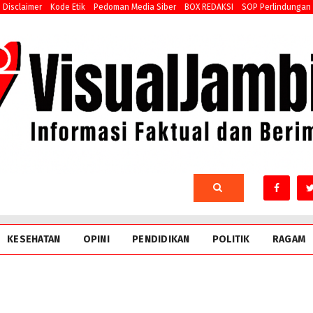
Disclaimer
Kode Etik
Pedoman Media Siber
BOX REDAKSI
SOP Perlindungan
KESEHATAN
OPINI
PENDIDIKAN
POLITIK
RAGAM