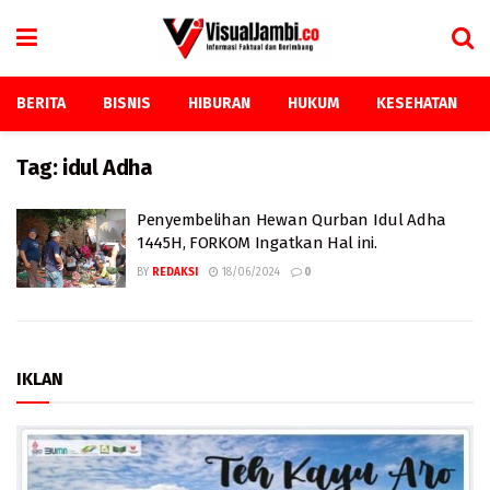
BERITA
BISNIS
HIBURAN
HUKUM
KESEHATAN
Tag:
idul Adha
Penyembelihan Hewan Qurban Idul Adha
1445H, FORKOM Ingatkan Hal ini.
BY
REDAKSI
18/06/2024
0
IKLAN