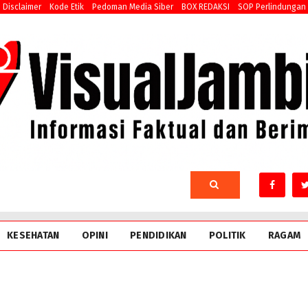
Disclaimer
Kode Etik
Pedoman Media Siber
BOX REDAKSI
SOP Perlindungan
KESEHATAN
OPINI
PENDIDIKAN
POLITIK
RAGAM