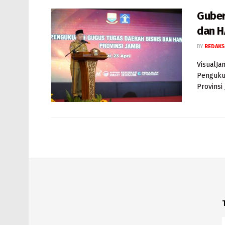
Guber
dan H
BY
REDAKS
VisualJa
Pengukuh
Provinsi J