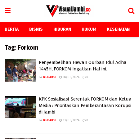
BERITA
BISNIS
HIBURAN
HUKUM
KESEHATAN
Tag:
Forkom
Penyembelihan Hewan Qurban Idul Adha
1445H, FORKOM Ingatkan Hal ini.
BY
REDAKSI
18/06/2024
0
KPK Sosialisasi, Serentak FORKOM dan Ketua
Media : Prioritaskan Pemberantasan Korupsi
di Jambi
BY
REDAKSI
13/06/2024
0