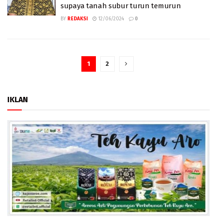
supaya tanah subur turun temurun
BY
REDAKSI
12/06/2024
0
1
2
IKLAN