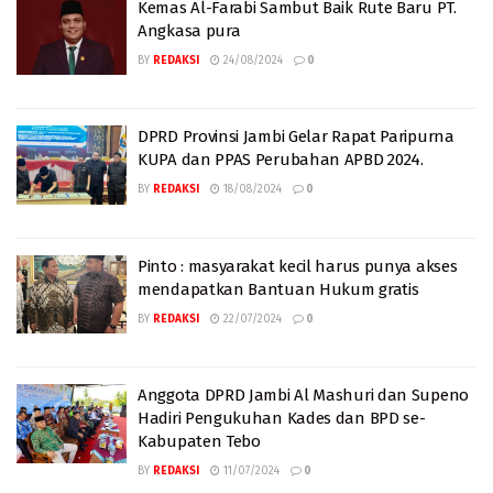
Kemas Al-Farabi Sambut Baik Rute Baru PT.
Angkasa pura
BY
REDAKSI
24/08/2024
0
DPRD Provinsi Jambi Gelar Rapat Paripurna
KUPA dan PPAS Perubahan APBD 2024.
BY
REDAKSI
18/08/2024
0
Pinto : masyarakat kecil harus punya akses
mendapatkan Bantuan Hukum gratis
BY
REDAKSI
22/07/2024
0
Anggota DPRD Jambi Al Mashuri dan Supeno
Hadiri Pengukuhan Kades dan BPD se-
Kabupaten Tebo
BY
REDAKSI
11/07/2024
0