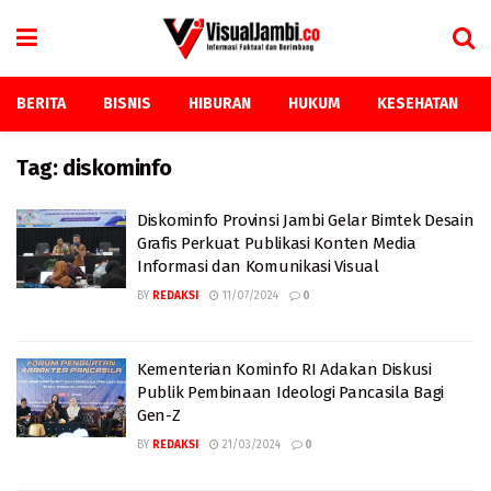
BERITA
BISNIS
HIBURAN
HUKUM
KESEHATAN
Tag:
diskominfo
Diskominfo Provinsi Jambi Gelar Bimtek Desain
Grafis Perkuat Publikasi Konten Media
Informasi dan Komunikasi Visual
BY
REDAKSI
11/07/2024
0
Kementerian Kominfo RI Adakan Diskusi
Publik Pembinaan Ideologi Pancasila Bagi
Gen-Z
BY
REDAKSI
21/03/2024
0