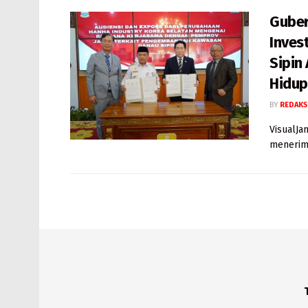
Guber
Inves
Sipin
Hidup
BY
REDAKS
VisualJa
menerima