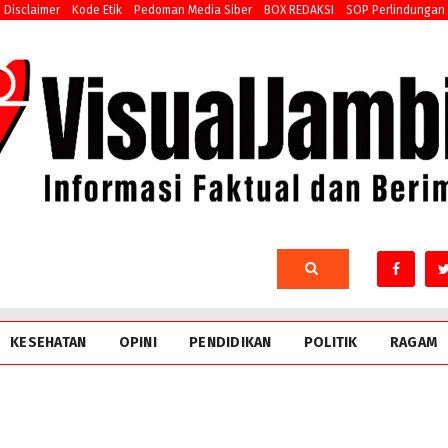
Disclaimer
Kode Etik
Pedoman Media Siber
BOX REDAKSI
SOP Perlindungan
KESEHATAN
OPINI
PENDIDIKAN
POLITIK
RAGAM