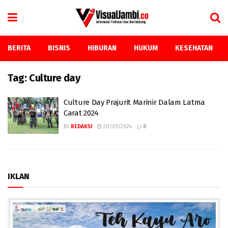
BERITA
BISNIS
HIBURAN
HUKUM
KESEHATAN
Tag:
Culture day
Culture Day Prajurit Marinir Dalam Latma
Carat 2024
BY
REDAKSI
20/05/2024
0
IKLAN