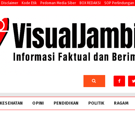
Disclaimer
Kode Etik
Pedoman Media Siber
BOX REDAKSI
SOP Perlindungan
KESEHATAN
OPINI
PENDIDIKAN
POLITIK
RAGAM