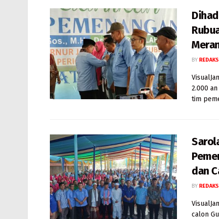
Dihad
Rubua
Meran
BY
REDAKS
VisualJa
2.000 an
tim peme
Sarol
Pemen
dan 
BY
REDAKS
VisualJa
calon Gu