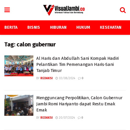
BERITA
BISNIS
HIBURAN
HUKUM
KESEHATAN
Tag:
calon gubernur
Al Haris dan Abdullah Sani Kompak Hadiri
Pelantikan Tim Pemenangan Haris-Sani
Tanjab Timur
BY
REDAKSI
03/08/2024
0
Mengguncang Perpolitikan, Calon Gubernur
Jambi Romi Hariyanto dapat Restu Emak
Emak
BY
REDAKSI
20/07/2024
0