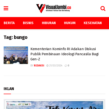
BERITA
BISNIS
HIBURAN
HUKUM
KESEHATAN
Tag:
bungo
Kementerian Kominfo RI Adakan Diskusi
Publik Pembinaan Ideologi Pancasila Bagi
Gen-Z
BY
REDAKSI
21/03/2024
0
IKLAN