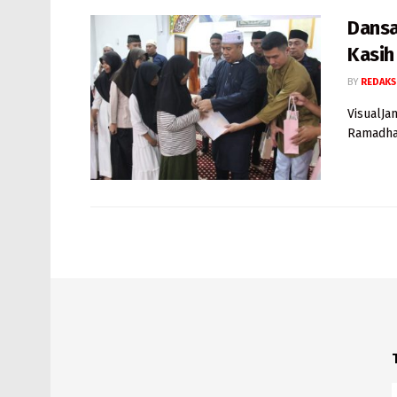
Dansa
Kasih
BY
REDAKS
VisualJa
Ramadhan