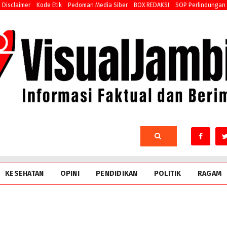
Disclaimer
Kode Etik
Pedoman Media Siber
BOX REDAKSI
SOP Perlindungan
KESEHATAN
OPINI
PENDIDIKAN
POLITIK
RAGAM