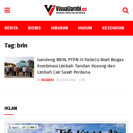
BERITA
BISNIS
HIBURAN
HUKUM
KESEHATAN
Tag:
brin
Gandeng BRIN, PTPN IV PalmCo Riset Biogas
Kombinasi Limbah Tandan Kosong dan
Limbah Cair Sawit Perdana
BY
REDAKSI
27/03/2024
0
IKLAN