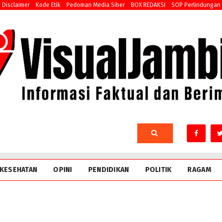
Disclaimer
Kode Etik
Pedoman Media Siber
BOX REDAKSI
SOP Perlindungan
KESEHATAN
OPINI
PENDIDIKAN
POLITIK
RAGAM