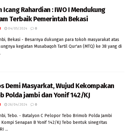
 Icang Rahardian : IWO I Mendukung
am Terbaik Pemerintah Bekasi
I
04/05/2024
0
mbi, Bekasi - Besarnya dukungan para tokoh masyarakat atas
ungnya kegiatan Musabaqoh Tartil Qur'an (MTQ) ke 38 yang di
.
s Demi Masyarkat, Wujud Kekompakan
b Polda jambi dan Yonif 142/KJ
I
26/04/2024
0
mbi, Tebo. - Batalyon C Pelopor Tebo Brimob Polda Jambi
Kompi Senapan B Yonif 142/KJ Tebo bentuk sinegritas
I ...