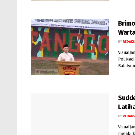
Brimo
Warta
BY
REDAKS
VisualJa
Pol Nadi
Batalyon 
Sudde
Latih
BY
REDAKS
VisualJa
melakuk