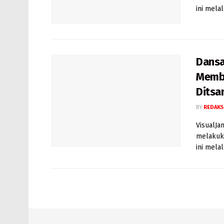
ini melal
Dansa
Membe
Ditsa
BY
REDAKS
VisualJa
melakuk
ini melal