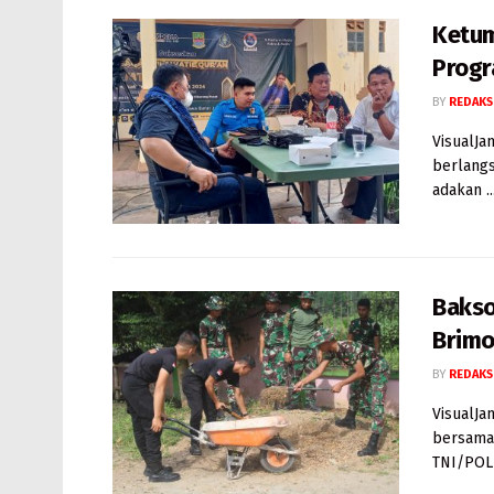
Ketum
Progr
BY
REDAKS
VisualJa
berlangs
adakan ..
Bakso
Brimo
BY
REDAKS
VisualJa
bersama 
TNI/POLR