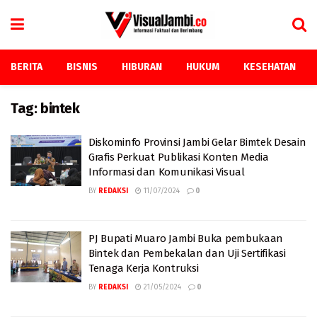
BERITA
BISNIS
HIBURAN
HUKUM
KESEHATAN
Tag:
bintek
Diskominfo Provinsi Jambi Gelar Bimtek Desain
Grafis Perkuat Publikasi Konten Media
Informasi dan Komunikasi Visual
BY
REDAKSI
11/07/2024
0
PJ Bupati Muaro Jambi Buka pembukaan
Bintek dan Pembekalan dan Uji Sertifikasi
Tenaga Kerja Kontruksi
BY
REDAKSI
21/05/2024
0