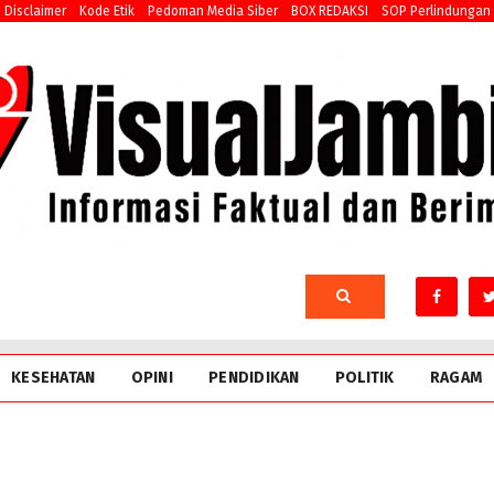
Disclaimer
Kode Etik
Pedoman Media Siber
BOX REDAKSI
SOP Perlindungan
KESEHATAN
OPINI
PENDIDIKAN
POLITIK
RAGAM