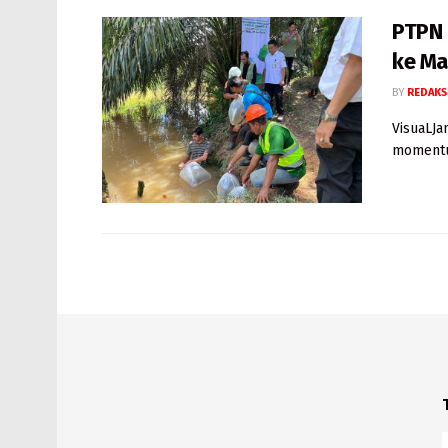
PTPN 
ke Ma
BY
REDAKS
VisuaLJa
momentum