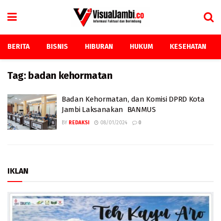
BERITA
BISNIS
HIBURAN
HUKUM
KESEHATAN
Tag:
badan kehormatan
Badan Kehormatan, dan Komisi DPRD Kota
Jambi Laksanakan BANMUS
BY
REDAKSI
08/01/2024
0
IKLAN