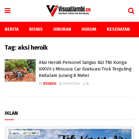
BERITA
BISNIS
HIBURAN
HUKUM
KESEHATAN
Tag:
aksi heroik
Aksi Heroik Personel Satgas Kizi TNI Konga
XXXVII-J Minusca Car Evakuasi Truk Terguling
Kedalam Jurang 8 Meter
BY
REDAKSI
26/06/2024
0
IKLAN