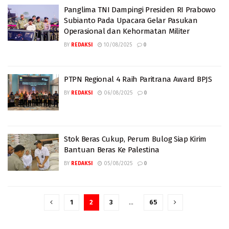
Panglima TNI Dampingi Presiden RI Prabowo
Subianto Pada Upacara Gelar Pasukan
Operasional dan Kehormatan Militer
BY
REDAKSI
10/08/2025
0
PTPN Regional 4 Raih Paritrana Award BPJS
BY
REDAKSI
06/08/2025
0
Stok Beras Cukup, Perum Bulog Siap Kirim
Bantuan Beras Ke Palestina
BY
REDAKSI
05/08/2025
0
1
2
3
…
65