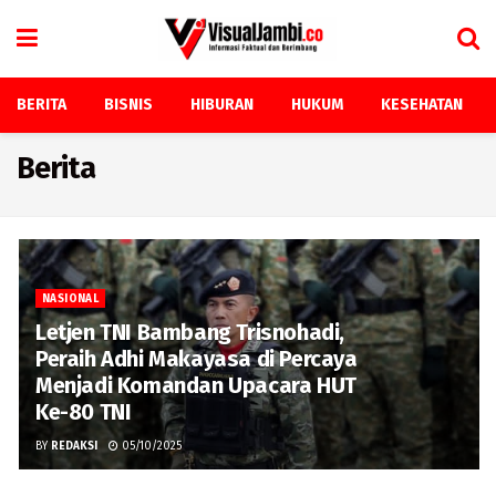
BERITA
BISNIS
HIBURAN
HUKUM
KESEHATAN
Berita
NASIONAL
Letjen TNI Bambang Trisnohadi,
Peraih Adhi Makayasa di Percaya
Menjadi Komandan Upacara HUT
Ke-80 TNI
BY
REDAKSI
05/10/2025